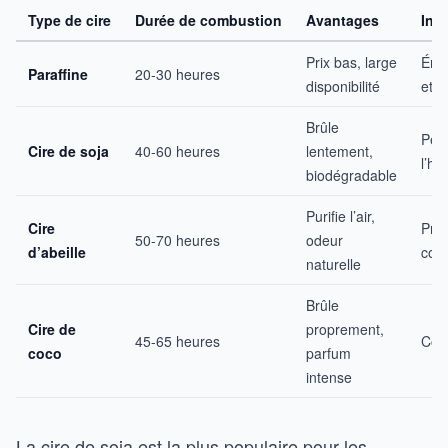
Type de cire
Durée de combustion
Avantages
Inc
Prix bas, large
Éme
Paraffine
20-30 heures
disponibilité
et d
Brûle
Peut
Cire de soja
40-60 heures
lentement,
l’hu
biodégradable
Purifie l’air,
Cire
Prix
50-70 heures
odeur
d’abeille
coul
naturelle
Brûle
Cire de
proprement,
45-65 heures
Coû
coco
parfum
intense
La cire de soja est la plus populaire pour les